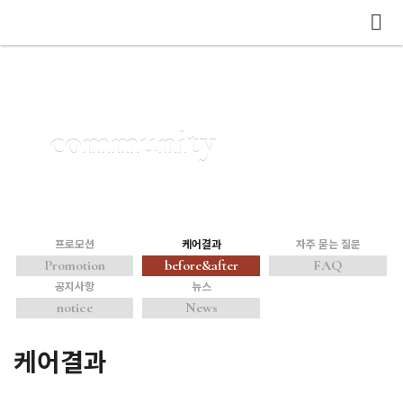
메뉴 건너뛰기
community
프로모션
케어결과
자주 묻는 질문
Promotion
before&after
FAQ
공지사항
뉴스
notice
News
케어결과